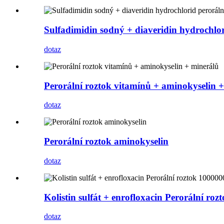
Sulfadimidin sodný + diaveridin hydrochlo
dotaz
Perorální roztok vitamínů + aminokyselin 
dotaz
Perorální roztok aminokyselin
dotaz
Kolistin sulfát + enrofloxacin Perorální r
dotaz