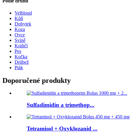
Podle druhu
Velbloud
Kůň
Dobytek
Koza
Ovce
Svině
Králičí
Pes
Kočka
Drůbež
Pták
Doporučené produkty
Sulfadimidin a trimethop...
Tetramisol + Oxyklozanid ...