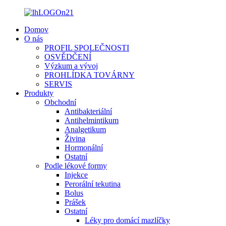
Domov
O nás
PROFIL SPOLEČNOSTI
OSVĚDČENÍ
Výzkum a vývoj
PROHLÍDKA TOVÁRNY
SERVIS
Produkty
Obchodní
Antibakteriální
Antihelmintikum
Analgetikum
Živina
Hormonální
Ostatní
Podle lékové formy
Injekce
Perorální tekutina
Bolus
Prášek
Ostatní
Léky pro domácí mazlíčky