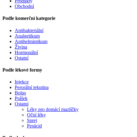
Produkty
Obchodní
Podle komerční kategorie
Antibakteriální
Analgetikum
Antihelmintikum
Živina
Hormonální
Ostatní
Podle lékové formy
Injekce
Perorální tekutina
Bolus
Prášek
Ostatní
Léky pro domácí mazlíčky
Oční léky
Sprej
Pesticid