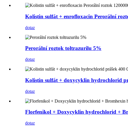
Kolistin sulfát + enrofloxacin Perorální r
dotaz
Perorální roztok toltrazurilu 5%
dotaz
Kolistin sulfát + doxycyklin hydrochlorid 
dotaz
Florfenikol + Doxycyklin hydrochlorid + 
dotaz