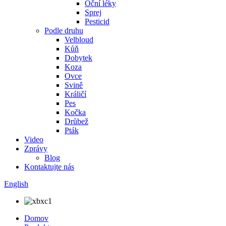
Oční léky
Sprej
Pesticid
Podle druhu
Velbloud
Kůň
Dobytek
Koza
Ovce
Svině
Králičí
Pes
Kočka
Drůbež
Pták
Video
Zprávy
Blog
Kontaktujte nás
English
Domov