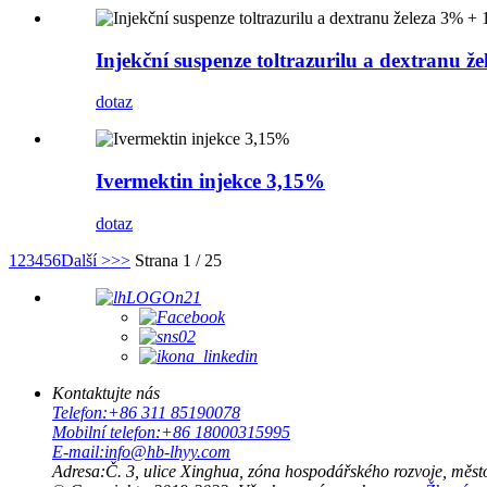
Injekční suspenze toltrazurilu a dextranu 
dotaz
Ivermektin injekce 3,15%
dotaz
1
2
3
4
5
6
Další >
>>
Strana 1 / 25
Kontaktujte nás
Telefon:
+86 311 85190078
Mobilní telefon:
+86 18000315995
E-mail:
info@hb-lhyy.com
Adresa:
Č. 3, ulice Xinghua, zóna hospodářského rozvoje, město