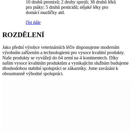
10 druhů premixů; 2 druhy sprejů; 38 druhů léků
pro ptáky; 5 druhů pesticidů; nějaké léky pro
domácí mazlíčky atd.
číst dále
ROZDĚLENÍ
Jako přední výrobce veterinárních léčiv disponujeme moderním
výrobním zařízením a technologiemi pro vysoce kvalitní produkty.
Naše produkty se vyvážejí do 64 zemí na 4 kontinentech. Díky
našim vysoce kvalitním produktům a vynikajícím službám budujeme
dlouhodobou stabilní spolupráci se zákazníky. Jsme zavázáni k
oboustranně výhodné spolupráci.