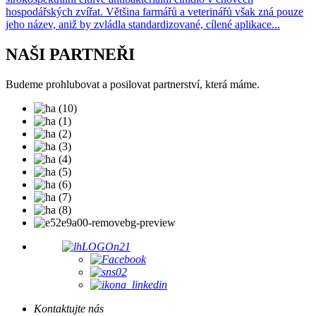
hospodářských zvířat. Většina farmářů a veterinářů však zná pouze
jeho název, aniž by zvládla standardizované, cílené aplikace...
NAŠI PARTNEŘI
Budeme prohlubovat a posilovat partnerství, která máme.
Kontaktujte nás