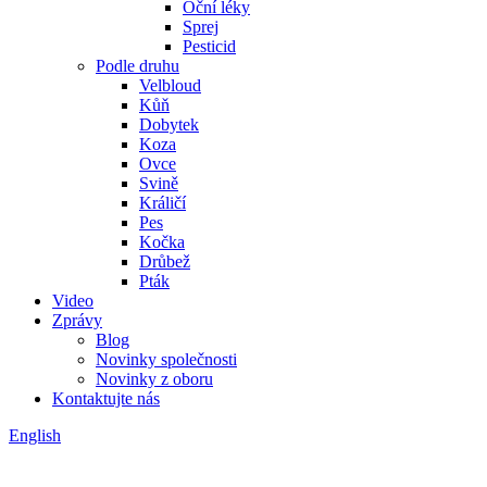
Oční léky
Sprej
Pesticid
Podle druhu
Velbloud
Kůň
Dobytek
Koza
Ovce
Svině
Králičí
Pes
Kočka
Drůbež
Pták
Video
Zprávy
Blog
Novinky společnosti
Novinky z oboru
Kontaktujte nás
English