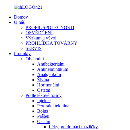
Domov
O nás
PROFIL SPOLEČNOSTI
OSVĚDČENÍ
Výzkum a vývoj
PROHLÍDKA TOVÁRNY
SERVIS
Produkty
Obchodní
Antibakteriální
Antihelmintikum
Analgetikum
Živina
Hormonální
Ostatní
Podle lékové formy
Injekce
Perorální tekutina
Bolus
Prášek
Ostatní
Léky pro domácí mazlíčky